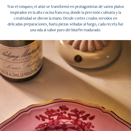
Tras el ronqueo, el atún se transformó en protagonistas de varios platos
inspirados en la alta cocina francesa, donde la precisión culinaria y la
creatividad se dieron la mano. Desde cortes crudos servidos en
delicadas preparaciones, hasta piezas selladas al fuego, cada receta fue
una oda al sabor puro del bluefin madurado.